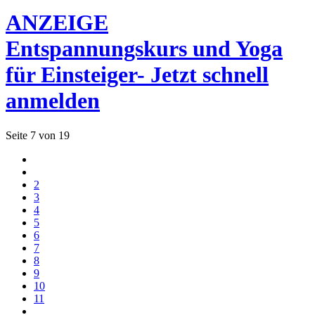
ANZEIGE
Entspannungskurs und Yoga
für Einsteiger- Jetzt schnell
anmelden
Seite 7 von 19
2
3
4
5
6
7
8
9
10
11