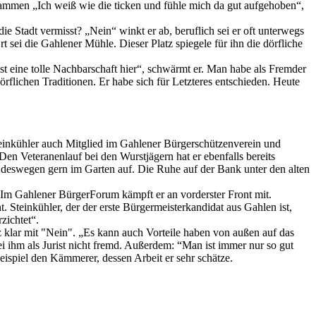
sammen „Ich weiß wie die ticken und fühle mich da gut aufgehoben“,
e Stadt vermisst? „Nein“ winkt er ab, beruflich sei er oft unterwegs
sei die Gahlener Mühle. Dieser Platz spiegele für ihn die dörfliche
ist eine tolle Nachbarschaft hier“, schwärmt er. Man habe als Fremder
rflichen Traditionen. Er habe sich für Letzteres entschieden. Heute
Steinkühler auch Mitglied im Gahlener Bürgerschützenverein und
en Veteranenlauf bei den Wurstjägern hat er ebenfalls bereits
h deswegen gern im Garten auf. Die Ruhe auf der Bank unter den alten
s. Im Gahlener BürgerForum kämpft er an vorderster Front mit.
. Steinkühler, der der erste Bürgermeisterkandidat aus Gahlen ist,
zichtet“.
z klar mit "Nein". „Es kann auch Vorteile haben von außen auf das
i ihm als Jurist nicht fremd. Außerdem: “Man ist immer nur so gut
ispiel den Kämmerer, dessen Arbeit er sehr schätze.