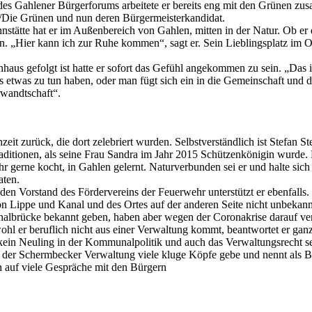
des Gahlener Bürgerforums arbeitete er bereits eng mit den Grünen zu
0/Die Grünen und nun deren Bürgermeisterkandidat.
stätte hat er im Außenbereich von Gahlen, mitten in der Natur. Ob er di
„Hier kann ich zur Ruhe kommen“, sagt er. Sein Lieblingsplatz im Ort 
rnhaus gefolgt ist hatte er sofort das Gefühl angekommen zu sein. „Das 
 etwas zu tun haben, oder man fügt sich ein in die Gemeinschaft und dö
rwandtschaft“.
eit zurück, die dort zelebriert wurden. Selbstverständlich ist Stefan 
ditionen, als seine Frau Sandra im Jahr 2015 Schützenkönigin wurde. D
hr gerne kocht, in Gahlen gelernt. Naturverbunden sei er und halte sic
aten.
d den Vorstand des Fördervereins der Feuerwehr unterstützt er ebenfall
von Lippe und Kanal und des Ortes auf der anderen Seite nicht unbekannt
analbrücke bekannt geben, haben aber wegen der Coronakrise darauf ver
ohl er beruflich nicht aus einer Verwaltung kommt, beantwortet er gan
 kein Neuling in der Kommunalpolitik und auch das Verwaltungsrecht se
in der Schermbecker Verwaltung viele kluge Köpfe gebe und nennt als Be
 auf viele Gespräche mit den Bürgern