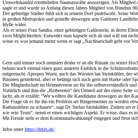
Umweltskandal ermittelnden Staatsanwälte anzuzeigen. Als Mitglied 
sagte er und wurde so Anfang diesen Jahres Mitglied von Bündnis 9
Der gebürtige Städter fühlt sich in seinem Dorf pudelwohl. Seine Wohn
in großen Metropolen und genieße deswegen sein Gahlener Landleben. 
Idylle wider.
Als er seiner Frau Sandra, einer gebürtigen Gahlenerin, in deren Elte
zwei Möglichkeiten: Entweder man kapsele sich ab und will mit nichts
wisse er, was jemand meint wenn er sagt „Nachbarschaft geht vor Ve
Gern und immer noch amüsiert denke er an die Rituale zu seiner Hochz
bekam noch einmal einen ganz anderen Einblick in die Schützenfesttra
mitgemacht. Apropos Wurst, auch das Wursten hat Steinkühler, der se
Bäumen genießend, aber er betätigt sich auch gern mit Harke oder Sp
Die Mitgliedschaft im Heimatverein sei für ihn selbstverständlich un
Natürlich sind ihm die „Reibereien“ des Ortsteil auf der einen Seite 
lacht, als er erzählt: “Wir wollten die Kandidatur deswegen an der K
Die Frage ob es für ihn ein Problem sei Bürgermeister zu werden obw
Rathausleben zu schauen“, sagt Dr. Stefan Steinkühler. Zudem sei er
wie sein Team“, nennt er einen wichtigen Aspekt. Er wisse, dass es 
Mit Freude sieht er dem Kommunalwahkampf entgegen und freut sich
Infos unter
https://drkfs.de/